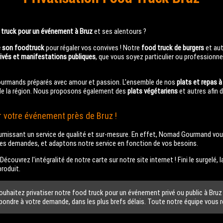
d truck pour un événement à Bruz
et ses alentours ?
de son foodtruck
pour régaler vos convives ! Notre
food truck de burgers
et aut
ivés et manifestations publiques
, que vous soyez particulier ou professionne
t gourmands préparés avec amour et passion. L'ensemble de nos
plats et repas à
de la région. Nous proposons également des
plats végétariens
et autres afin 
 votre événement près de Bruz !
rnissant un service de qualité et sur-mesure. En effet, Nomad Gourmand vous 
 les demandes, et adaptons notre service en fonction de vos besoins.
. Découvrez l'intégralité de notre carte sur notre site internet ! Fini le surgel
produit.
itez privatiser notre food truck pour un événement privé ou public à Bruz ?
épondre à votre demande, dans les plus brefs délais. Toute notre équipe vous 