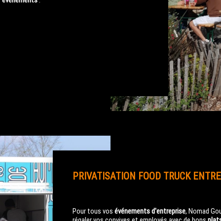
s
événements
:
PRIVATISATION FOOD TRUCK ENTRE
Pour tous vos
événements d'entreprise
, Nomad Go
régaler vos convives et employés avec de bons
plat